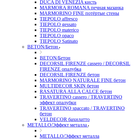
DUCA DI VENEZIA кисть
MARMORA ROMANA печная мазанка
MARMORINO FINE потёртые стены
TIEPOLO affresco
TIEPOLO gessato
TIEPOLO materico
TIEPOLO opaco
TIEPOLO Satinato
BETON/Бетон
BETON/Бетон
DECORSIL FIRENZE cassero / DECORSIL
FIRENZE опалубка
DECORSIL FIRENZE бетон
MARMORINO NATURALE FINE бетон
MULTIDECOR SKIN бетон
RASATURA ALLA CALCE бетон
TRAVERTINO cassero / TRAVERTINO
эффект опалубки
TRAVERTINO spaccato / TRAVERTINO
бетон
VELDECOR бахилатто
METALLO/Эффект металла
METALLO/Эффект металла