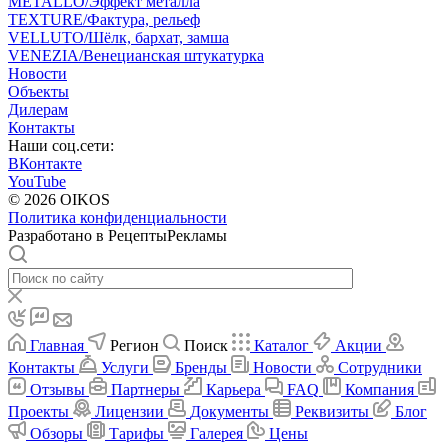
METALLO/Эффект металла
TEXTURE/Фактура, рельеф
VELLUTO/Шёлк, бархат, замша
VENEZIA/Венецианская штукатурка
Новости
Объекты
Дилерам
Контакты
Наши соц.сети:
ВКонтакте
YouTube
© 2026 OIKOS
Политика конфиденциальности
Разработано в РецептыРекламы
Главная
Регион
Поиск
Каталог
Акции
Контакты
Услуги
Бренды
Новости
Сотрудники
Отзывы
Партнеры
Карьера
FAQ
Компания
Проекты
Лицензии
Документы
Реквизиты
Блог
Обзоры
Тарифы
Галерея
Цены