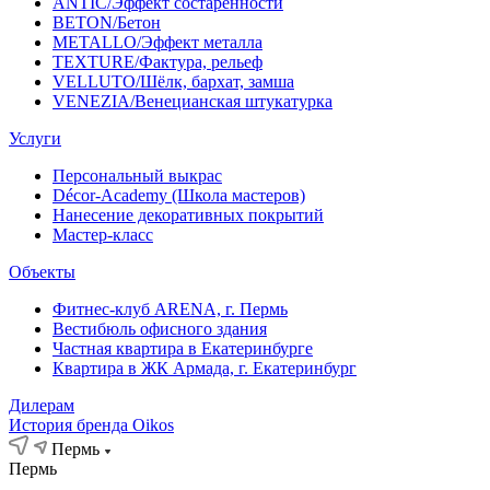
ANTIC/Эффект состаренности
BETON/Бетон
METALLO/Эффект металла
TEXTURE/Фактура, рельеф
VELLUTO/Шёлк, бархат, замша
VENEZIA/Венецианская штукатурка
Услуги
Персональный выкрас
Décor-Academy (Школа мастеров)
Нанесение декоративных покрытий
Мастер-класс
Объекты
Фитнес-клуб ARENA, г. Пермь
Вестибюль офисного здания
Частная квартира в Екатеринбурге
Квартира в ЖК Армада, г. Екатеринбург
Дилерам
История бренда Oikos
Пермь
Пермь