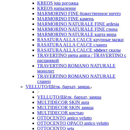
KREOS juta рогожка
KREOS напыление
MARMORINO FINE божественное ничто
MARMORINO FINE камень
MARMORINO NATURALE FINE ardesia
MARMORINO NATURALE FINE глина
MARMORINO NATURALE карта мира
RASATURA ALLA CALCE крупные мазки
RASATURA ALLA CALCE сланец
RASATURA ALLA CALCE эффект скалы
TRAVERTINO pietra antica / TRAVERTINO с
расшивкой
TRAVERTINO ROMANO NATURALE
монолит
TRAVERTINO ROMANO NATURALE
сланец
VELLUTO/Шёлк, бархат, замша
VELLUTO/Шёлк, бархат, замша
MULTIDECOR SKIN aura
MULTIDECOR SKIN замша
MULTIDECOR кистью
OTTOCENTO antico velutto
OTTOCENTO OPACO antico velutto
OTTOCENTO seta