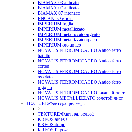
BIAMAX 03 anticato
BIAMAX 07 anticato
BIAMAX 07 intonaco
ENCANTO кисть
IMPERIUM foglia
IMPERIUM metallizzato
IMPERIUM metallizzato argento
IMPERIUM metallizzato opaco
IMPERIUM oro antico
NOVALIS FERROMICACEO Antico ferro
batutto
NOVALIS FERROMICACEO Antico ferro
corten
NOVALIS FERROMICACEO Antico ferro
ossidato
NOVALIS FERROMICACEO Antico ferro
ruggina
NOVALIS FERROMICACEO ржавый лист
NOVALIS METALLIZZATO золотой лист
TEXTURE/Фактура, рельеф
TEXTURE/Фактура, рельеф
KREOS ardesia
KREOS drape
KREOS fil pose