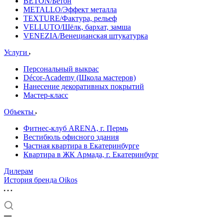
BETON/Бетон
METALLO/Эффект металла
TEXTURE/Фактура, рельеф
VELLUTO/Шёлк, бархат, замша
VENEZIA/Венецианская штукатурка
Услуги
Персональный выкрас
Décor-Academy (Школа мастеров)
Нанесение декоративных покрытий
Мастер-класс
Объекты
Фитнес-клуб ARENA, г. Пермь
Вестибюль офисного здания
Частная квартира в Екатеринбурге
Квартира в ЖК Армада, г. Екатеринбург
Дилерам
История бренда Oikos