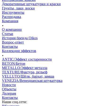
Декоративные штукатурки и краски
Грунты, лаки, воски
Инструменты
Распродажа
Компания
О компании
Статьи
История бренда Oikos
Вопрос-ответ
Контакты
Коллекции эффектов
ANTIC/Эффект состаренности
BETON/Бетон
METALLO/Эффект металла
TEXTURE/Фактура, рельеф
VELLUTO/Шёлк, бархат, замша
VENEZIA/Венецианская штукатурка
Новости
Объекты
Дилерам
Контакты
Наши соц.сети: