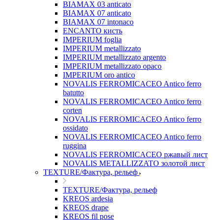
BIAMAX 03 anticato
BIAMAX 07 anticato
BIAMAX 07 intonaco
ENCANTO кисть
IMPERIUM foglia
IMPERIUM metallizzato
IMPERIUM metallizzato argento
IMPERIUM metallizzato opaco
IMPERIUM oro antico
NOVALIS FERROMICACEO Antico ferro
batutto
NOVALIS FERROMICACEO Antico ferro
corten
NOVALIS FERROMICACEO Antico ferro
ossidato
NOVALIS FERROMICACEO Antico ferro
ruggina
NOVALIS FERROMICACEO ржавый лист
NOVALIS METALLIZZATO золотой лист
TEXTURE/Фактура, рельеф
TEXTURE/Фактура, рельеф
KREOS ardesia
KREOS drape
KREOS fil pose