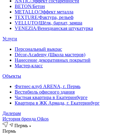
ANTIC/Эффект состаренности
BETON/Бетон
METALLO/Эффект металла
TEXTURE/Фактура, рельеф
VELLUTO/Шёлк, бархат, замша
VENEZIA/Венецианская штукатурка
Услуги
Персональный выкрас
Décor-Academy (Школа мастеров)
Нанесение декоративных покрытий
Мастер-класс
Объекты
Фитнес-клуб ARENA, г. Пермь
Вестибюль офисного здания
Частная квартира в Екатеринбурге
Квартира в ЖК Армада, г. Екатеринбург
Дилерам
История бренда Oikos
Пермь
Пермь