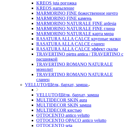
KREOS juta рогожка
KREOS напыление
MARMORINO FINE божественное ничто
MARMORINO FINE камень
MARMORINO NATURALE FINE ardesia
MARMORINO NATURALE FINE глина
MARMORINO NATURALE карта мира
RASATURA ALLA CALCE крупные мазки
RASATURA ALLA CALCE сланец
RASATURA ALLA CALCE эффект скалы
TRAVERTINO pietra antica / TRAVERTINO с
расшивкой
TRAVERTINO ROMANO NATURALE
монолит
TRAVERTINO ROMANO NATURALE
сланец
VELLUTO/Шёлк, бархат, замша
VELLUTO/Шёлк, бархат, замша
MULTIDECOR SKIN aura
MULTIDECOR SKIN замша
MULTIDECOR кистью
OTTOCENTO antico velutto
OTTOCENTO OPACO antico velutto
OTTOCENTO seta