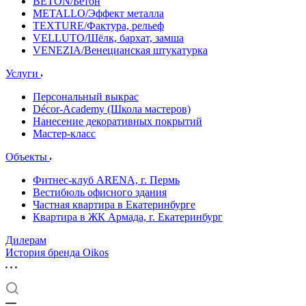
BETON/Бетон
METALLO/Эффект металла
TEXTURE/Фактура, рельеф
VELLUTO/Шёлк, бархат, замша
VENEZIA/Венецианская штукатурка
Услуги
Персональный выкрас
Décor-Academy (Школа мастеров)
Нанесение декоративных покрытий
Мастер-класс
Объекты
Фитнес-клуб ARENA, г. Пермь
Вестибюль офисного здания
Частная квартира в Екатеринбурге
Квартира в ЖК Армада, г. Екатеринбург
Дилерам
История бренда Oikos