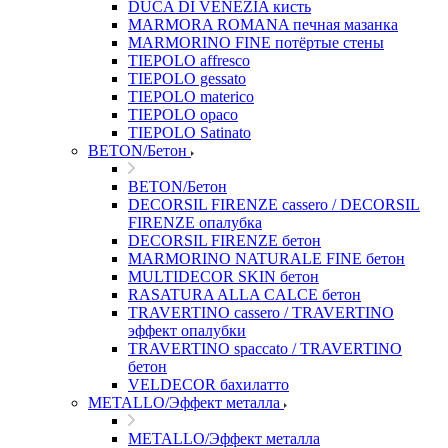
DUCA DI VENEZIA кисть
MARMORA ROMANA печная мазанка
MARMORINO FINE потёртые стены
TIEPOLO affresco
TIEPOLO gessato
TIEPOLO materico
TIEPOLO opaco
TIEPOLO Satinato
BETON/Бетон
BETON/Бетон
DECORSIL FIRENZE cassero / DECORSIL
FIRENZE опалубка
DECORSIL FIRENZE бетон
MARMORINO NATURALE FINE бетон
MULTIDECOR SKIN бетон
RASATURA ALLA CALCE бетон
TRAVERTINO cassero / TRAVERTINO
эффект опалубки
TRAVERTINO spaccato / TRAVERTINO
бетон
VELDECOR бахилатто
METALLO/Эффект металла
METALLO/Эффект металла