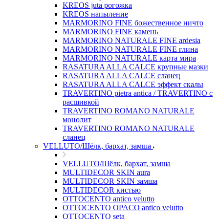
KREOS juta рогожка
KREOS напыление
MARMORINO FINE божественное ничто
MARMORINO FINE камень
MARMORINO NATURALE FINE ardesia
MARMORINO NATURALE FINE глина
MARMORINO NATURALE карта мира
RASATURA ALLA CALCE крупные мазки
RASATURA ALLA CALCE сланец
RASATURA ALLA CALCE эффект скалы
TRAVERTINO pietra antica / TRAVERTINO с
расшивкой
TRAVERTINO ROMANO NATURALE
монолит
TRAVERTINO ROMANO NATURALE
сланец
VELLUTO/Шёлк, бархат, замша
VELLUTO/Шёлк, бархат, замша
MULTIDECOR SKIN aura
MULTIDECOR SKIN замша
MULTIDECOR кистью
OTTOCENTO antico velutto
OTTOCENTO OPACO antico velutto
OTTOCENTO seta