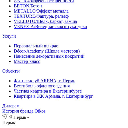
ANTIC/Эффект состаренности
BETON/Бетон
METALLO/Эффект металла
TEXTURE/Фактура, рельеф
VELLUTO/Шёлк, бархат, замша
VENEZIA/Венецианская штукатурка
Услуги
Персональный выкрас
Décor-Academy (Школа мастеров)
Нанесение декоративных покрытий
Мастер-класс
Объекты
Фитнес-клуб ARENA, г. Пермь
Вестибюль офисного здания
Частная квартира в Екатеринбурге
Квартира в ЖК Армада, г. Екатеринбург
Дилерам
История бренда Oikos
Пермь
Пермь