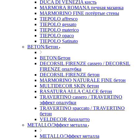
DUCA DI VENEZIA кисть
MARMORA ROMANA печная мазанка
MARMORINO FINE потёртые стены
TIEPOLO affresco
TIEPOLO gessato
TIEPOLO materico
TIEPOLO opaco
TIEPOLO Satinato
BETON/Бетон
BETON/Бетон
DECORSIL FIRENZE cassero / DECORSIL
FIRENZE опалубка
DECORSIL FIRENZE бетон
MARMORINO NATURALE FINE бетон
MULTIDECOR SKIN бетон
RASATURA ALLA CALCE бетон
TRAVERTINO cassero / TRAVERTINO
эффект опалубки
TRAVERTINO spaccato / TRAVERTINO
бетон
VELDECOR бахилатто
METALLO/Эффект металла
METALLO/Эффект металла