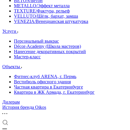
BETON/Бетон
METALLO/Эффект металла
TEXTURE/Фактура, рельеф
VELLUTO/Шёлк, бархат, замша
VENEZIA/Венецианская штукатурка
Услуги
Персональный выкрас
Décor-Academy (Школа мастеров)
Нанесение декоративных покрытий
Мастер-класс
Объекты
Фитнес-клуб ARENA, г. Пермь
Вестибюль офисного здания
Частная квартира в Екатеринбурге
Квартира в ЖК Армада, г. Екатеринбург
Дилерам
История бренда Oikos