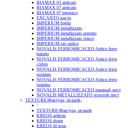
BIAMAX 03 anticato
BIAMAX 07 anticato
BIAMAX 07 intonaco
ENCANTO кисть
IMPERIUM foglia
IMPERIUM metallizzato
IMPERIUM metallizzato argento
IMPERIUM metallizzato opaco
IMPERIUM oro antico
NOVALIS FERROMICACEO Antico ferro
batutto
NOVALIS FERROMICACEO Antico ferro
corten
NOVALIS FERROMICACEO Antico ferro
ossidato
NOVALIS FERROMICACEO Antico ferro
ruggina
NOVALIS FERROMICACEO ржавый лист
NOVALIS METALLIZZATO золотой лист
TEXTURE/Фактура, рельеф
TEXTURE/Фактура, рельеф
KREOS ardesia
KREOS drape
KREOS fil pose