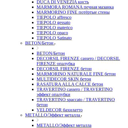
DUCA DI VENEZIA кисть
MARMORA ROMANA печная мазанка
MARMORINO FINE потёртые стены
TIEPOLO affresco
TIEPOLO gessato
TIEPOLO materico
TIEPOLO opaco
TIEPOLO Satinato
BETON/Бетон
BETON/Бетон
DECORSIL FIRENZE cassero / DECORSIL
FIRENZE опалубка
DECORSIL FIRENZE бетон
MARMORINO NATURALE FINE бетон
MULTIDECOR SKIN бетон
RASATURA ALLA CALCE бетон
TRAVERTINO cassero / TRAVERTINO
эффект опалубки
TRAVERTINO spaccato / TRAVERTINO
бетон
VELDECOR бахилатто
METALLO/Эффект металла
METALLO/Эффект металла