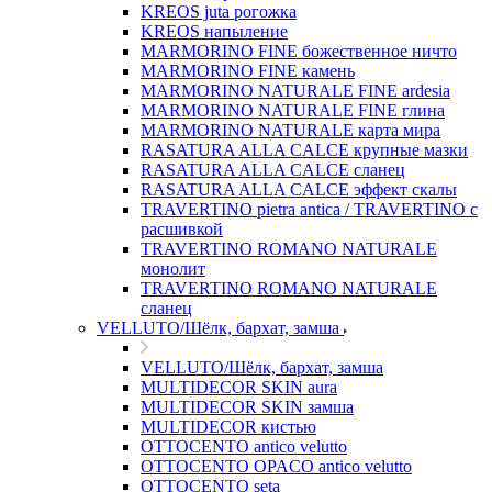
KREOS juta рогожка
KREOS напыление
MARMORINO FINE божественное ничто
MARMORINO FINE камень
MARMORINO NATURALE FINE ardesia
MARMORINO NATURALE FINE глина
MARMORINO NATURALE карта мира
RASATURA ALLA CALCE крупные мазки
RASATURA ALLA CALCE сланец
RASATURA ALLA CALCE эффект скалы
TRAVERTINO pietra antica / TRAVERTINO с
расшивкой
TRAVERTINO ROMANO NATURALE
монолит
TRAVERTINO ROMANO NATURALE
сланец
VELLUTO/Шёлк, бархат, замша
VELLUTO/Шёлк, бархат, замша
MULTIDECOR SKIN aura
MULTIDECOR SKIN замша
MULTIDECOR кистью
OTTOCENTO antico velutto
OTTOCENTO OPACO antico velutto
OTTOCENTO seta