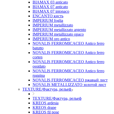
BIAMAX 03 anticato
BIAMAX 07 anticato
BIAMAX 07 intonaco
ENCANTO кисть
IMPERIUM foglia
IMPERIUM metallizzato
IMPERIUM metallizzato argento
IMPERIUM metallizzato opaco
IMPERIUM oro antico
NOVALIS FERROMICACEO Antico ferro
batutto
NOVALIS FERROMICACEO Antico ferro
corten
NOVALIS FERROMICACEO Antico ferro
ossidato
NOVALIS FERROMICACEO Antico ferro
ruggina
NOVALIS FERROMICACEO ржавый лист
NOVALIS METALLIZZATO золотой лист
TEXTURE/Фактура, рельеф
TEXTURE/Фактура, рельеф
KREOS ardesia
KREOS drape
KREOS fil pose