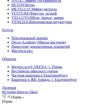
ANTIC/Эффект состаренности
BETON/Бетон
METALLO/Эффект металла
TEXTURE/Фактура, рельеф
VELLUTO/Шёлк, бархат, замша
VENEZIA/Венецианская штукатурка
Услуги
Персональный выкрас
Décor-Academy (Школа мастеров)
Нанесение декоративных покрытий
Мастер-класс
Объекты
Фитнес-клуб ARENA, г. Пермь
Вестибюль офисного здания
Частная квартира в Екатеринбурге
Квартира в ЖК Армада, г. Екатеринбург
Дилерам
История бренда Oikos
Пермь
Пермь