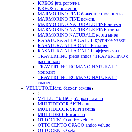
KREOS juta рогожка
KREOS напыление
MARMORINO FINE божественное ничто
MARMORINO FINE камень
MARMORINO NATURALE FINE ardesia
MARMORINO NATURALE FINE глина
MARMORINO NATURALE карта мира
RASATURA ALLA CALCE крупные мазки
RASATURA ALLA CALCE сланец
RASATURA ALLA CALCE эффект скалы
TRAVERTINO pietra antica / TRAVERTINO с
расшивкой
TRAVERTINO ROMANO NATURALE
монолит
TRAVERTINO ROMANO NATURALE
сланец
VELLUTO/Шёлк, бархат, замша
VELLUTO/Шёлк, бархат, замша
MULTIDECOR SKIN aura
MULTIDECOR SKIN замша
MULTIDECOR кистью
OTTOCENTO antico velutto
OTTOCENTO OPACO antico velutto
OTTOCENTO seta