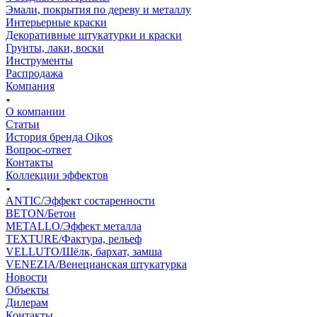
Эмали, покрытия по дереву и металлу
Интерьерные краски
Декоративные штукатурки и краски
Грунты, лаки, воски
Инструменты
Распродажа
Компания
О компании
Статьи
История бренда Oikos
Вопрос-ответ
Контакты
Коллекции эффектов
ANTIC/Эффект состаренности
BETON/Бетон
METALLO/Эффект металла
TEXTURE/Фактура, рельеф
VELLUTO/Шёлк, бархат, замша
VENEZIA/Венецианская штукатурка
Новости
Объекты
Дилерам
Контакты