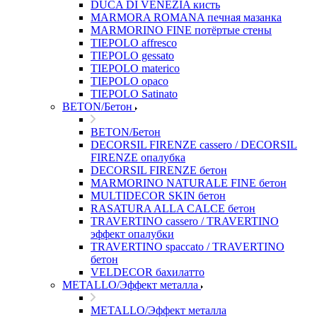
DUCA DI VENEZIA кисть
MARMORA ROMANA печная мазанка
MARMORINO FINE потёртые стены
TIEPOLO affresco
TIEPOLO gessato
TIEPOLO materico
TIEPOLO opaco
TIEPOLO Satinato
BETON/Бетон
BETON/Бетон
DECORSIL FIRENZE cassero / DECORSIL
FIRENZE опалубка
DECORSIL FIRENZE бетон
MARMORINO NATURALE FINE бетон
MULTIDECOR SKIN бетон
RASATURA ALLA CALCE бетон
TRAVERTINO cassero / TRAVERTINO
эффект опалубки
TRAVERTINO spaccato / TRAVERTINO
бетон
VELDECOR бахилатто
METALLO/Эффект металла
METALLO/Эффект металла