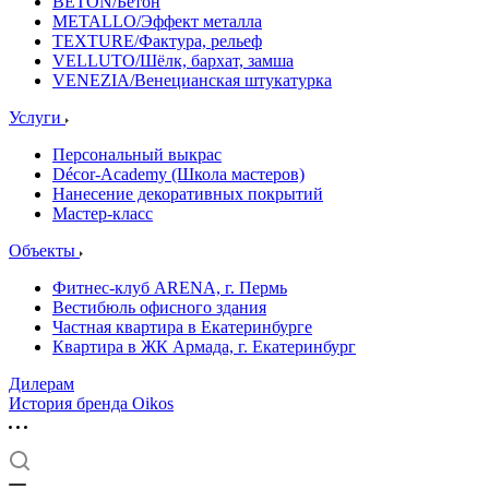
BETON/Бетон
METALLO/Эффект металла
TEXTURE/Фактура, рельеф
VELLUTO/Шёлк, бархат, замша
VENEZIA/Венецианская штукатурка
Услуги
Персональный выкрас
Décor-Academy (Школа мастеров)
Нанесение декоративных покрытий
Мастер-класс
Объекты
Фитнес-клуб ARENA, г. Пермь
Вестибюль офисного здания
Частная квартира в Екатеринбурге
Квартира в ЖК Армада, г. Екатеринбург
Дилерам
История бренда Oikos