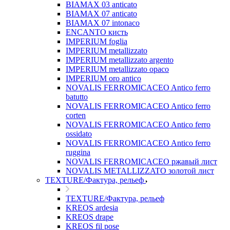
BIAMAX 03 anticato
BIAMAX 07 anticato
BIAMAX 07 intonaco
ENCANTO кисть
IMPERIUM foglia
IMPERIUM metallizzato
IMPERIUM metallizzato argento
IMPERIUM metallizzato opaco
IMPERIUM oro antico
NOVALIS FERROMICACEO Antico ferro
batutto
NOVALIS FERROMICACEO Antico ferro
corten
NOVALIS FERROMICACEO Antico ferro
ossidato
NOVALIS FERROMICACEO Antico ferro
ruggina
NOVALIS FERROMICACEO ржавый лист
NOVALIS METALLIZZATO золотой лист
TEXTURE/Фактура, рельеф
TEXTURE/Фактура, рельеф
KREOS ardesia
KREOS drape
KREOS fil pose