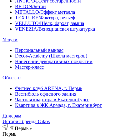
ANTIC/Эффект состаренности
BETON/Бетон
METALLO/Эффект металла
TEXTURE/Фактура, рельеф
VELLUTO/Шёлк, бархат, замша
VENEZIA/Венецианская штукатурка
Услуги
Персональный выкрас
Décor-Academy (Школа мастеров)
Нанесение декоративных покрытий
Мастер-класс
Объекты
Фитнес-клуб ARENA, г. Пермь
Вестибюль офисного здания
Частная квартира в Екатеринбурге
Квартира в ЖК Армада, г. Екатеринбург
Дилерам
История бренда Oikos
Пермь
Пермь