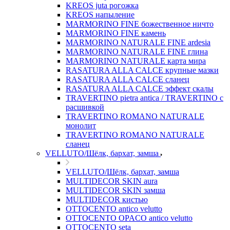
KREOS juta рогожка
KREOS напыление
MARMORINO FINE божественное ничто
MARMORINO FINE камень
MARMORINO NATURALE FINE ardesia
MARMORINO NATURALE FINE глина
MARMORINO NATURALE карта мира
RASATURA ALLA CALCE крупные мазки
RASATURA ALLA CALCE сланец
RASATURA ALLA CALCE эффект скалы
TRAVERTINO pietra antica / TRAVERTINO с
расшивкой
TRAVERTINO ROMANO NATURALE
монолит
TRAVERTINO ROMANO NATURALE
сланец
VELLUTO/Шёлк, бархат, замша
VELLUTO/Шёлк, бархат, замша
MULTIDECOR SKIN aura
MULTIDECOR SKIN замша
MULTIDECOR кистью
OTTOCENTO antico velutto
OTTOCENTO OPACO antico velutto
OTTOCENTO seta