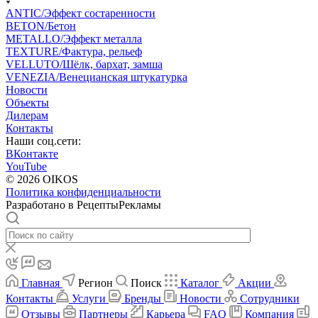
ANTIC/Эффект состаренности
BETON/Бетон
METALLO/Эффект металла
TEXTURE/Фактура, рельеф
VELLUTO/Шёлк, бархат, замша
VENEZIA/Венецианская штукатурка
Новости
Объекты
Дилерам
Контакты
Наши соц.сети:
ВКонтакте
YouTube
© 2026 OIKOS
Политика конфиденциальности
Разработано в РецептыРекламы
Главная
Регион
Поиск
Каталог
Акции
Контакты
Услуги
Бренды
Новости
Сотрудники
Отзывы
Партнеры
Карьера
FAQ
Компания