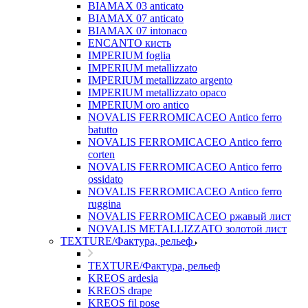
BIAMAX 03 anticato
BIAMAX 07 anticato
BIAMAX 07 intonaco
ENCANTO кисть
IMPERIUM foglia
IMPERIUM metallizzato
IMPERIUM metallizzato argento
IMPERIUM metallizzato opaco
IMPERIUM oro antico
NOVALIS FERROMICACEO Antico ferro
batutto
NOVALIS FERROMICACEO Antico ferro
corten
NOVALIS FERROMICACEO Antico ferro
ossidato
NOVALIS FERROMICACEO Antico ferro
ruggina
NOVALIS FERROMICACEO ржавый лист
NOVALIS METALLIZZATO золотой лист
TEXTURE/Фактура, рельеф
TEXTURE/Фактура, рельеф
KREOS ardesia
KREOS drape
KREOS fil pose