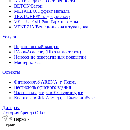
ANTIC/Эффект состаренности
BETON/Бетон
METALLO/Эффект металла
TEXTURE/Фактура, рельеф
VELLUTO/Шёлк, бархат, замша
VENEZIA/Венецианская штукатурка
Услуги
Персональный выкрас
Décor-Academy (Школа мастеров)
Нанесение декоративных покрытий
Мастер-класс
Объекты
Фитнес-клуб ARENA, г. Пермь
Вестибюль офисного здания
Частная квартира в Екатеринбурге
Квартира в ЖК Армада, г. Екатеринбург
Дилерам
История бренда Oikos
Пермь
Пермь