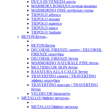
DUCA DI VENEZIA кисть
MARMORA ROMANA печная мазанка
MARMORINO FINE потёртые стены
TIEPOLO affresco
TIEPOLO gessato
TIEPOLO materico
TIEPOLO opaco
TIEPOLO Satinato
BETON/Бетон
BETON/Бетон
DECORSIL FIRENZE cassero / DECORSIL
FIRENZE опалубка
DECORSIL FIRENZE бетон
MARMORINO NATURALE FINE бетон
MULTIDECOR SKIN бетон
RASATURA ALLA CALCE бетон
TRAVERTINO cassero / TRAVERTINO
эффект опалубки
TRAVERTINO spaccato / TRAVERTINO
бетон
VELDECOR бахилатто
METALLO/Эффект металла
METALLO/Эффект металла