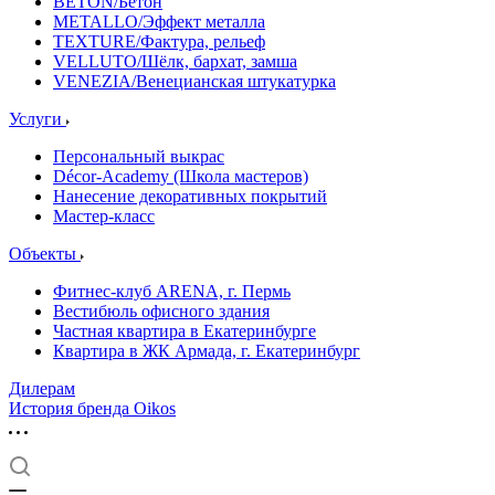
BETON/Бетон
METALLO/Эффект металла
TEXTURE/Фактура, рельеф
VELLUTO/Шёлк, бархат, замша
VENEZIA/Венецианская штукатурка
Услуги
Персональный выкрас
Décor-Academy (Школа мастеров)
Нанесение декоративных покрытий
Мастер-класс
Объекты
Фитнес-клуб ARENA, г. Пермь
Вестибюль офисного здания
Частная квартира в Екатеринбурге
Квартира в ЖК Армада, г. Екатеринбург
Дилерам
История бренда Oikos