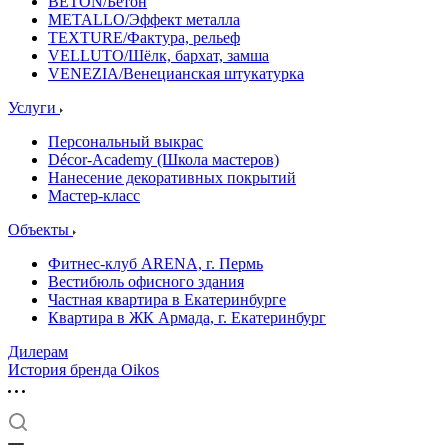
BETON/Бетон
METALLO/Эффект металла
TEXTURE/Фактура, рельеф
VELLUTO/Шёлк, бархат, замша
VENEZIA/Венецианская штукатурка
Услуги
Персональный выкрас
Décor-Academy (Школа мастеров)
Нанесение декоративных покрытий
Мастер-класс
Объекты
Фитнес-клуб ARENA, г. Пермь
Вестибюль офисного здания
Частная квартира в Екатеринбурге
Квартира в ЖК Армада, г. Екатеринбург
Дилерам
История бренда Oikos