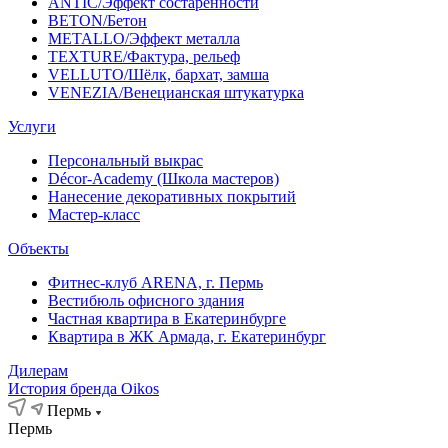
ANTIC/Эффект состаренности
BETON/Бетон
METALLO/Эффект металла
TEXTURE/Фактура, рельеф
VELLUTO/Шёлк, бархат, замша
VENEZIA/Венецианская штукатурка
Услуги
Персональный выкрас
Décor-Academy (Школа мастеров)
Нанесение декоративных покрытий
Мастер-класс
Объекты
Фитнес-клуб ARENA, г. Пермь
Вестибюль офисного здания
Частная квартира в Екатеринбурге
Квартира в ЖК Армада, г. Екатеринбург
Дилерам
История бренда Oikos
Пермь
Пермь