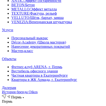
ANTIC/Эффект состаренности
BETON/Бетон
METALLO/Эффект металла
TEXTURE/Фактура, рельеф
VELLUTO/Шёлк, бархат, замша
VENEZIA/Венецианская штукатурка
Услуги
Персональный выкрас
Décor-Academy (Школа мастеров)
Нанесение декоративных покрытий
Мастер-класс
Объекты
Фитнес-клуб ARENA, г. Пермь
Вестибюль офисного здания
Частная квартира в Екатеринбурге
Квартира в ЖК Армада, г. Екатеринбург
Дилерам
История бренда Oikos
Пермь
Пермь