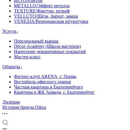
BETON/Бетон
METALLO/Эффект металла
TEXTURE/Фактура, рельеф
VELLUTO/Шёлк, бархат, замша
VENEZIA/Венецианская штукатурка
Услуги
Персональный выкрас
Décor-Academy (Школа мастеров)
Нанесение декоративных покрытий
Мастер-класс
Объекты
Фитнес-клуб ARENA, г. Пермь
Вестибюль офисного здания
Частная квартира в Екатеринбурге
Квартира в ЖК Армада, г. Екатеринбург
Дилерам
История бренда Oikos